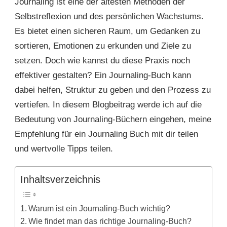
Journaling ist eine der ältesten Methoden der
EMPFEHLUNG:
SO
Selbstreflexion und des persönlichen Wachstums.
FINDEST
Es bietet einen sicheren Raum, um Gedanken zu
DU
DAS
sortieren, Emotionen zu erkunden und Ziele zu
RICHTIGE
setzen. Doch wie kannst du diese Praxis noch
JOURNAL
effektiver gestalten? Ein Journaling-Buch kann
dabei helfen, Struktur zu geben und den Prozess zu
vertiefen. In diesem Blogbeitrag werde ich auf die
Bedeutung von Journaling-Büchern eingehen, meine
Empfehlung für ein Journaling Buch mit dir teilen
und wertvolle Tipps teilen.
Inhaltsverzeichnis
Warum ist ein Journaling-Buch wichtig?
Wie findet man das richtige Journaling-Buch?