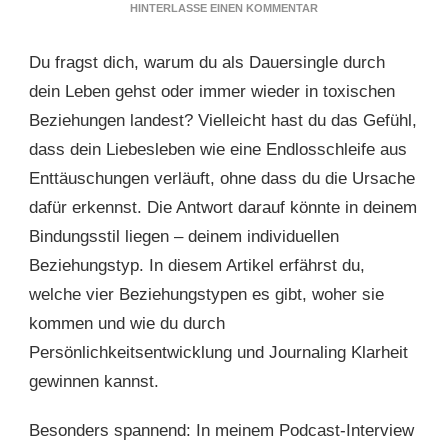
ZU
HINTERLASSE EINEN KOMMENTAR
DAUERSINGLE
ODER
Du fragst dich, warum du als Dauersingle durch
DAUERND
TOXISCHE
dein Leben gehst oder immer wieder in toxischen
BEZIEHUNGEN?
Beziehungen landest? Vielleicht hast du das Gefühl,
DIE
4
dass dein Liebesleben wie eine Endlosschleife aus
BEZIEHUNGSTYPEN
Enttäuschungen verläuft, ohne dass du die Ursache
SIND
DER
dafür erkennst. Die Antwort darauf könnte in deinem
SCHLÜSSEL
Bindungsstil liegen – deinem individuellen
Beziehungstyp. In diesem Artikel erfährst du,
welche vier Beziehungstypen es gibt, woher sie
kommen und wie du durch
Persönlichkeitsentwicklung und Journaling Klarheit
gewinnen kannst.
Besonders spannend: In meinem Podcast-Interview